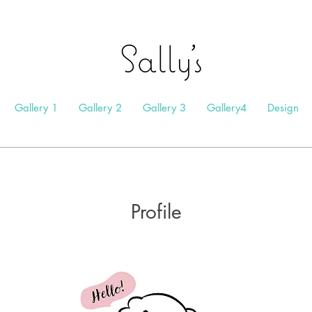
Sally's
Gallery 1
Gallery 2
Gallery 3
Gallery4
Design
Profile