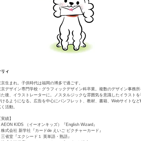
サリィ
東京生まれ。子供時代は福岡の博多で過ごす。
東京デザイン専門学校・グラフィックデザイン科卒業。複数のデザイン事務所
経た後、イラストレーターに。ノスタルジックな雰囲気を意識したイラストを
がけるようになる。広告を中心にパンフレット、教材、書籍、Webサイトなど
広く活動。
【実績】
AEON KIDS （イーオンキッズ）『English Wizard』
・株式会社 新学社『カードde えいご ピクチャーカード』
・三省堂『エクシード１ 英単語・熟語』