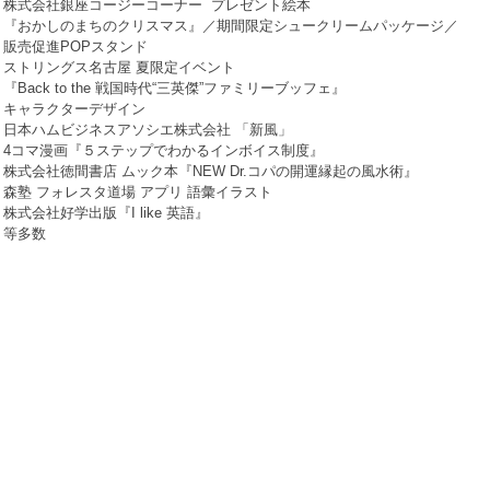
・株式会社銀座コージーコーナー プレゼント絵本
『おかしのまちのクリスマス』／期間限定シュークリームパッケージ／
販売促進POPスタンド
・ストリングス名古屋 夏限定イベント
『Back to the 戦国時代“三英傑”ファミリーブッフェ』
キャラクターデザイン
・日本ハムビジネスアソシエ株式会社 「新風」
4コマ漫画『５ステップでわかるインボイス制度』
・株式会社徳間書店 ムック本『NEW Dr.コパの開運縁起の風水術』
・森塾 フォレスタ道場 アプリ 語彙イラスト
・株式会社好学出版『I like 英語』
等多数